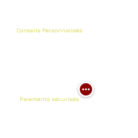
Conseils Personnalisés
Conseils personnalisés selon vos
besoins.
Contactez nous au
04.91.33.53.53
ou sur
sommcorp@gmail.com
Paiements sécurisés
​Vos achats sont sécurisés grâce
au protocole Stripe.