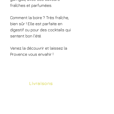
fraîches et parfumées.
Comment la boire ? Très fraîche,
bien sûr ! Elle est parfaite en
digestif ou pour des cocktails qui
sentent bon l'été.
Venez la découvrir et laissez la
Provence vous envahir !
Livraisons
Envois soignés dans toute la France et
dans le monde entier.
Retrait en boutique & livraison offerte
dans Marseille dès 100€ d'achat.​