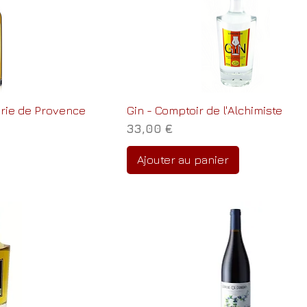
erie de Provence
Gin - Comptoir de l'Alchimiste
Prix
33,00 €
Ajouter au panier