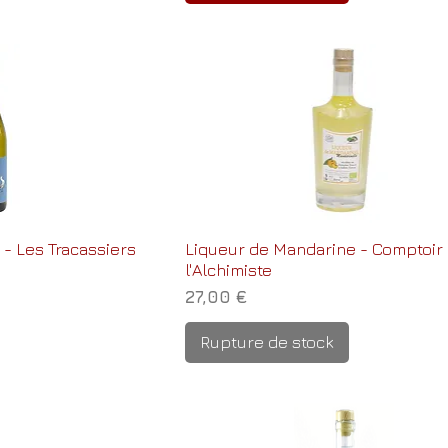
c - Les Tracassiers
Liqueur de Mandarine - Comptoir
l'Alchimiste
Prix
27,00 €
Rupture de stock