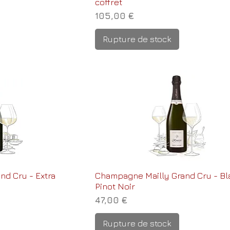
coffret
Prix
105,00 €
Rupture de stock
nd Cru - Extra
Champagne Mailly Grand Cru - Bl
Pinot Noir
Prix
47,00 €
Rupture de stock