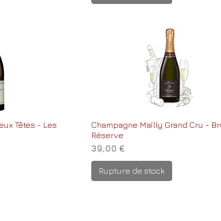
eux Têtes - Les
Champagne Mailly Grand Cru - Br
Réserve
Prix
39,00 €
Rupture de stock