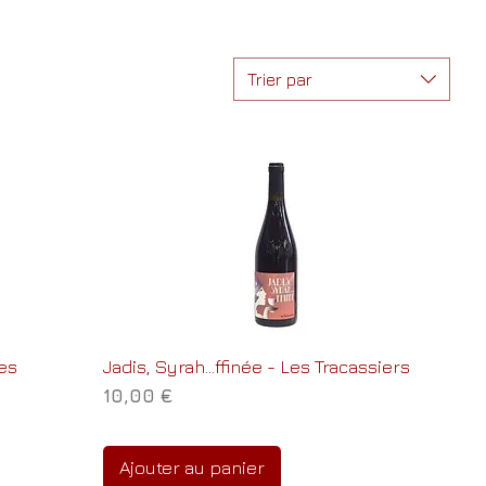
Trier par
es
Jadis, Syrah...ffinée - Les Tracassiers
Prix
10,00 €
Ajouter au panier