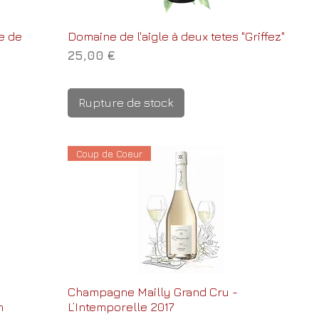
e de
Domaine de l'aigle à deux tetes "Griffez"
Prix
25,00 €
Rupture de stock
Coup de Coeur
Champagne Mailly Grand Cru -
n
L’Intemporelle 2017