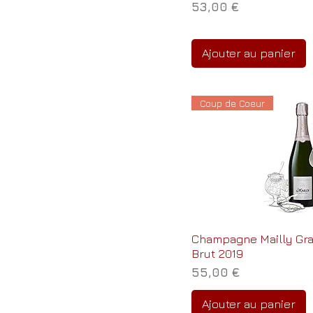
Prix
53,00 €
Ajouter au panier
Coup de Coeur
Champagne Mailly Gra
Brut 2019
Prix
55,00 €
Ajouter au panier