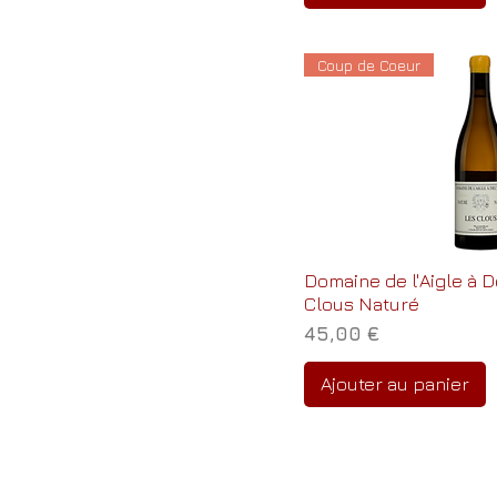
Coup de Coeur
Domaine de l'Aigle à D
Clous Naturé
Prix
45,00 €
Ajouter au panier