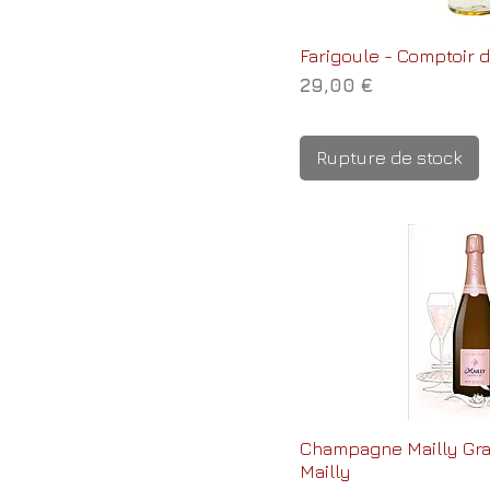
Farigoule - Comptoir d
Prix
29,00 €
Rupture de stock
Champagne Mailly Gra
Mailly