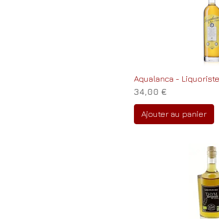
Aqualanca - Liquorist
Prix
34,00 €
Ajouter au panier