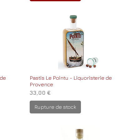
 de
Pastis Le Pointu - Liquoristerie de
Provence
Prix
33,00 €
Rupture de stock