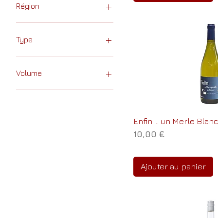
Région
Bourgogne
Champagne
Type
Jura
Languedoc
Bulles
Volume
10cL
20cL
50cL
Enfin ... un Merle Blan
70cL
Prix
10,00 €
75cL
Ajouter au panier