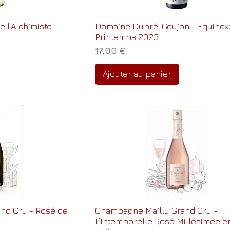
e l'Alchimiste
Domaine Dupré-Goujon - Equinox
Printemps 2023
Prix
17,00 €
Ajouter au panier
nd Cru - Rosé de
Champagne Mailly Grand Cru -
L’Intemporelle Rosé Millésimée e