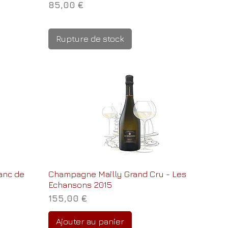
Prix
85,00 €
Rupture de stock
anc de
Champagne Mailly Grand Cru - Les
Echansons 2015
Prix
155,00 €
Ajouter au panier