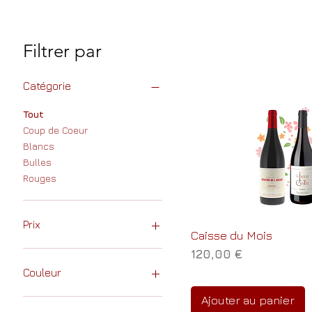
Filtrer par
Catégorie
Tout
Coup de Coeur
Blancs
Bulles
Rouges
Prix
Caisse du Mois
Prix
120,00 €
10 €
155 €
Couleur
Ajouter au panier