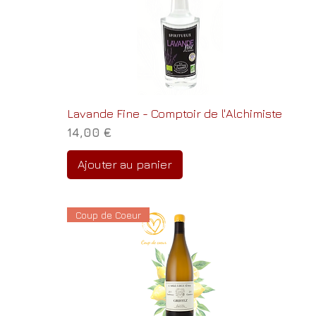
Lavande Fine - Comptoir de l'Alchimiste
Prix
14,00 €
Ajouter au panier
Coup de Coeur