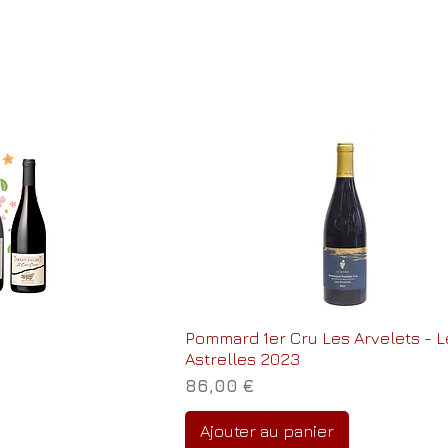
Pommard 1er Cru Les Arvelets - L
Astrelles 2023
Prix
86,00 €
Ajouter au panier