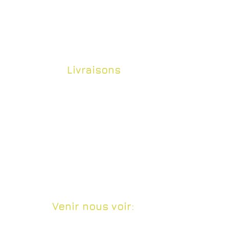
Livraisons
Envois soignés dans toute la France et
dans le monde entier.
Retrait en boutique & livraison offerte dans
Marseille dès 100€ d'achat.​
Venir nous voir:
2 Rue Francis Davso