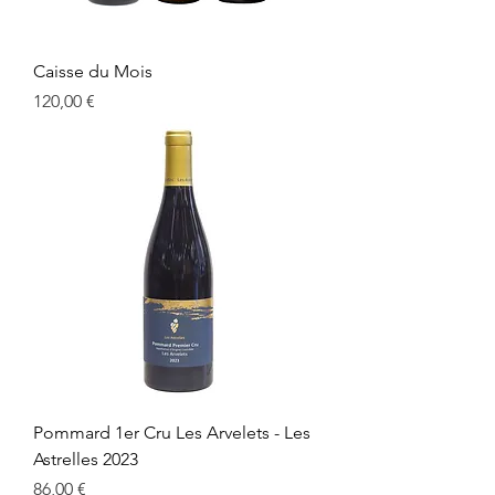
Caisse du Mois
Prix
120,00 €
Pommard 1er Cru Les Arvelets - Les
Astrelles 2023
Prix
86,00 €